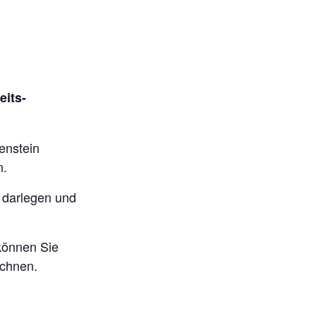
eits-
enstein
n.
 darlegen und
 können Sie
ichnen.