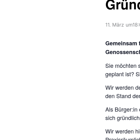
Grün
11. März um18
Gemeinsam fü
Genossenscha
Sie möchten s
geplant ist? 
Wir werden d
den Stand der
Als Bürger:in
sich gründlic
Wir werden hi
Praxisräumlich