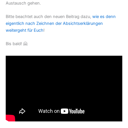
Austausch gehen.
Bitte beachtet auch den neuen Beitrag dazu,
wie es denn
eigentlich nach Zeichnen der Absichtserklärungen
weitergeht für Euch
!
Bis bald! 🤗